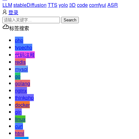
LLM
stableDiffusion
TTS
yolo
3D
code
comfyui
ASR
登录
Search
标签搜索
php
typecho
代码注释
redis
mysql
go
golang
nginx
thinkphp
docker
gin
linux
curl
html