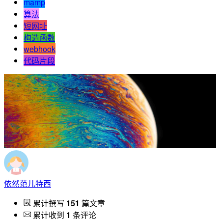
mamp
算法
短网址
构造函数
webhook
代码片段
依然范儿特西
累计撰写
151
篇文章
累计收到
1
条评论