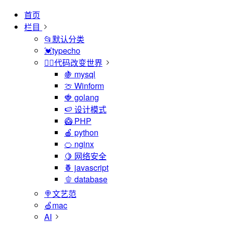
首页
栏目
📂默认分类
💓typecho
🏳️‍🌈代码改变世界
🍇 mysql
🍈 Winform
🍓 golang
🍉 设计模式
🥝 PHP
🍎 python
🍊 nginx
🍋 网络安全
🍍 javascript
🫑 database
🍭文艺范
🍏mac
AI