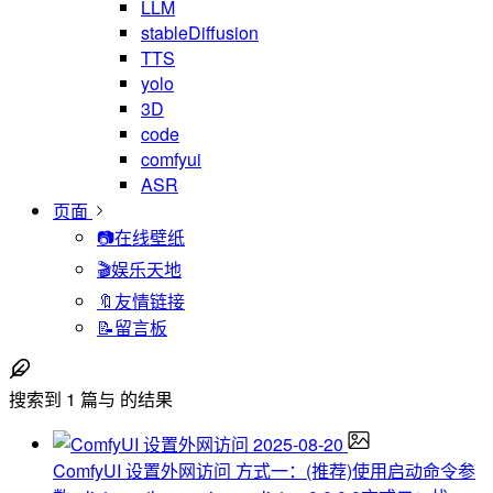
LLM
stableDiffusion
TTS
yolo
3D
code
comfyui
ASR
页面
📷在线壁纸
🎬娱乐天地
🔖友情链接
📝留言板
搜索到
1
篇与
的结果
2025-08-20
ComfyUI 设置外网访问
方式一：(推荐)使用启动命令参