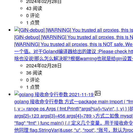
2024年02月28日
43 阅读
0 评论
1 点赞
[GIN-debug] [WARNING] You trusted all proxies, this is
[WARNING] You trusted all proxies, this 
一个值。对于Goland编译器给出的建议 :Please check https://p
啥也没说!那么怎么解决呢?根据warning也就是给gin设置一个信任ip : 127.0.
2024年02月28日
36 阅读
0 评论
1 点赞
2021-11-19
golang 接收命令行参数
方式一package main import ( "
i, v := range os.Args { fmt.Printf("args[%v]=%v\n", i
args[2]=123 args[3]=456 args[4]=789 >方式二
"flag" "fmt" ) func main() { // 定义几个变量，用于接收命令
他同理 flag.StringVar(&user, "u", "root", "账号，默认为root