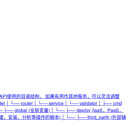
gle_vignette针对API使用的目录结构， 如果有用作其他服务，可以灵活调整
└── router │ └── service │ └── validator │ ├── cmd
 global (全局变量) │ └── ├── deploy (IaaS，PaaS，
安装，分析等操作的脚本) │ └── ├── third_parth (外部辅