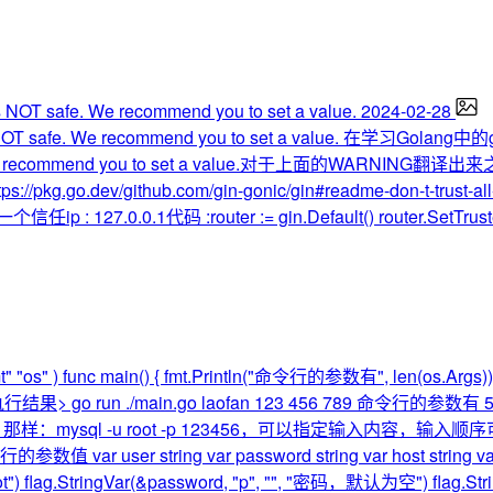
2024-02-28
 NOT safe. We recommend you to set a value.
在学习Golang中的g
is NOT safe. We recommend you to set a value.对
kg.go.dev/github.com/gin-gonic/gin#readme-don-t-t
0.1代码 :router := gin.Default() router.SetTrustedProx
fmt" "os" ) func main() { fmt.Println("命令行的参数有", l
, v) } }执行结果> go run ./main.go laofan 123 456 789 命令行的参数有 5
如像 mysql 那样：mysql -u root -p 123456，可以指定输入内容，输
行的参数值 var user string var password string var host s
") flag.StringVar(&password, "p", "", "密码，默认为空") flag.Str