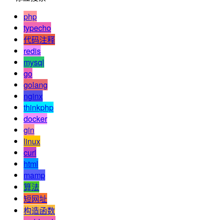
php
typecho
代码注释
redis
mysql
go
golang
nginx
thinkphp
docker
gin
linux
curl
html
mamp
算法
短网址
构造函数