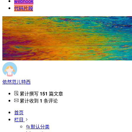
webhook
代码片段
依然范儿特西
累计撰写
151
篇文章
累计收到
1
条评论
首页
栏目
📂默认分类