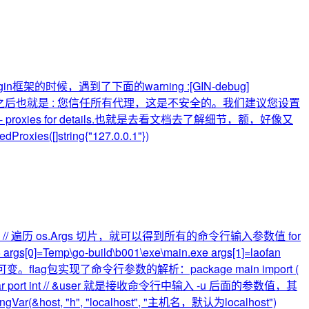
in框架的时候，遇到了下面的warning :[GIN-debug]
于上面的WARNING翻译出来之后也就是 : 您信任所有代理，这是不安全的。我们建议您设置
rust-all- proxies for details.也就是去看文档去了解细节，额，好像又
ies([]string{"127.0.0.1"})
en(os.Args)) // 遍历 os.Args 切片，就可以得到所有的命令行输入参数值 for
 args[0]=Temp\go-build\b001\exe\main.exe args[1]=laofan
入顺序可变。flag包实现了命令行参数的解析：package main import (
tring var port int // &user 就是接收命令行中输入 -u 后面的参数值，其
ingVar(&host, "h", "localhost", "主机名，默认为localhost")