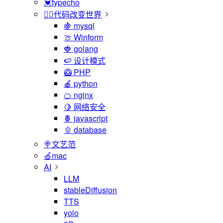
💓typecho
🏳️‍🌈代码改变世界
🍇 mysql
🍈 Winform
🍓 golang
🍉 设计模式
🥝 PHP
🍎 python
🍊 nginx
🍋 网络安全
🍍 javascript
🫑 database
🍭文艺范
🍏mac
AI
LLM
stableDiffusion
TTS
yolo