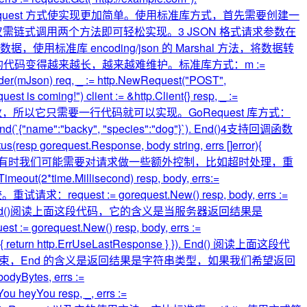
，很容易发现使用 GoRequest 方式使实现更加简单。使用标准库方式，首先需要创建一
方式，仅需链式调用两个方法即可轻松实现。3 JSON 格式请求参数在
据，使用标准库 encoding/json 的 Marshal 方法，将数据转
ent，最终你的代码变得越来越长，越来越难维护。标准库方式：m :=
eader(mJson) req, _ := http.NewRequest("POST",
t is coming!") client := &http.Client{} resp, _ :=
的请求参数，所以它只需要一行代码就可以实现。GoRequest 库方式：
"). Send(`{"name":"backy", "species":"dog"}`). End()4支持回调函数
t.Response, body string, errs []error){
求控制在 Golang 项目开发中，有时我们可能需要对请求做一些额外控制，比如超时处理，重
e.Millisecond) resp, body, errs:=
request := gorequest.New() resp, body, errs :=
rnalServerError). End()阅读上面这段代码，它的含义是当服务器返回结果是
orequest.New() resp, body, errs :=
ttps" { return http.ErrUseLastResponse } }). End() 阅读上面这段代
d 结束，End 的含义是返回结果是字符串类型，如果我们希望返回
tes, errs :=
ou heyYou resp, _, errs :=