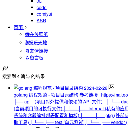
3D
code
comfyui
ASR
页面
📷在线壁纸
🎬娱乐天地
🔖友情链接
📝留言板
搜索到
4
篇与
的结果
2024-02-28
golang 编程规范 - 项目目录结构
参考链接 https://make
├── api （项目对外提供和依赖的 API 文件） │ └── dao │ └── ht
(当前项目的可执行文件) │ └── ├── internal (私有的应用程序
系统和容器编排部署配置和模板) │ └── ├── pkg (外部应用
助工具) │ └── ├── test (单元测试) │ └── ├── ven