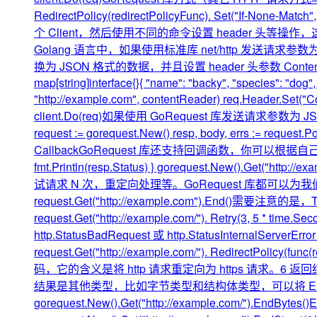
RedirectPolicy(redirectPolicyFunc). Set
个 Client，然后使用不同的命令设置 header 头等操
Golang 语言中，如果使用标准库 net/http 发送请求参数为 
换为 JSON 格式的数据，并且设置 header 头参数 Cont
map[string]interface{}{ "name": "backy", "species": "do
"http://example.com", contentReader) req.Header.Set("Con
client.Do(req)如果使用 GoRequest 库发送请
request := gorequest.New() resp, body, errs := request
CallbackGoRequest 库还支持回调函数，你可以根据自己的项目需求灵
fmt.Println(resp.Status) } gorequest.New(
试请求 N 次，重定向处理等。GoRequest 库都可以为我们提供简单的实现方式
request.Get("http://example.com").End()需要注意
request.Get("http://example.com/"). Retry(3, 5 
http.StatusBadRequest 或 http.StatusInternalSe
request.Get("http://example.com/"). RedirectPolicy(fun
码，它的含义是将 http 请求重定向为 https 请求
结果是其他类型，比如字节类型和结构体类型，可以将 End 分别替换为 En
gorequest.New().Get("http://example.com/").EndBytes()E