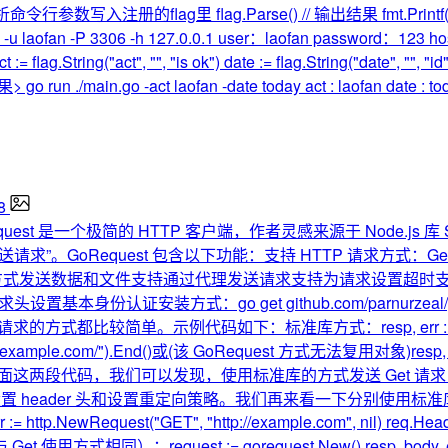
/ 解析命令行参数写入注册的flag里 flag.Parse() // 输出结果 fmt.Printf(
 123 -u laofan -P 3306 -h 127.0.0.1 user：laofan passwor
ct := flag.String("act", "", "is ok") date := flag.String("dat
结果> go run ./main.go -act laofan -date today act : laofan date : to
8
quest 是一个极简的 HTTP 客户端，作者灵感来源于 Node.js 库 Supe
oRequest 包含以下功能：支持 HTTP 请求方式：Get/Post/Put
的方式发送数据和文件支持通过代理发送请求支持为请求设置超时支
kiejar支持请求头设置基本身份认证安装方式：go get github.com/parnu
求的方式都比较简单。示例代码如下：标准库方式：resp, err := http.Get(
"http://example.com/").End()或(该 GoRequest 方式无法复用对象)resp, b
com/").End()阅读上面这两段代码，我们可以发现，使用标准库的方式发送 G
header 头和设置重定向策略。我们再来看一下分别使用标准库和 Go
rr := http.NewRequest("GET", "http://example.com", nil) req.Hea
用方式相同）：request := gorequest.New() resp, body, errs :=