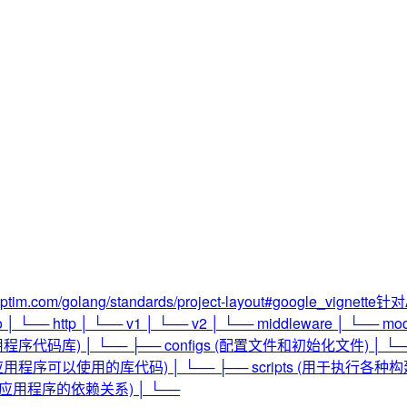
optim.com/golang/standards/project-layout#goo
tp │ └── v1 │ └── v2 │ └── middleware │ └── model │ 
代码库) │ └── ├── configs (配置文件和初始化文件) │ └── ├──
程序可以使用的库代码) │ └── ├── scripts (用于执行各种构建，
dor (应用程序的依赖关系) │ └──