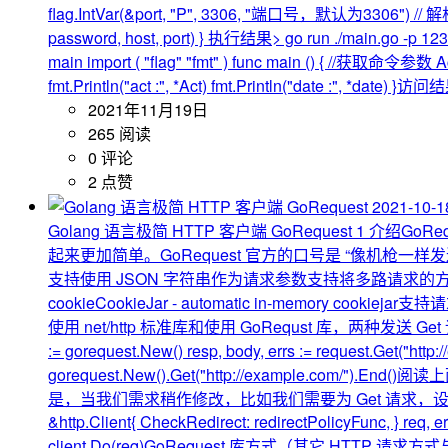
flag.IntVar(&port, "P", 3306, "端口号，默认为3306") /
password, host, port) } 执行结果> go run ./main.go -p
main import ( "flag" "fmt" ) func main () { //获取命令参数 A
fmt.Println("act :", *Act) fmt.Println("date :", *date) }访问
2021年11月19日
265 阅读
0 评论
2 点赞
2021-10-1
Golang 语言极简 HTTP 客户端 GoRequest
1 介绍GoRe
起来更加简单。GoRequest 官方的口号是 “像机枪一样发送请求”。G
支持使用 JSON 字符串作为请求参数支持将多路请求
cookieCookieJar - automatic in-memory coo
使用 net/http 标准库和使用 GoRequst 库，两种发送 Get 请
:= gorequest.New() resp, body, errs := request.Get(
gorequest.New().Get("http://example.
是，当我们需求稍作修改，比如我们需要为 Get 请求，设置 
&http.Client{ CheckRedirect: redirectPolicyFunc, } req, e
client.Do(req)GoRequest 库方式（其它 HTTP 请求方式与 Get 使