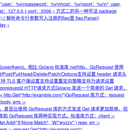
"user：%v\npassword：%v\nhost：%v\nport：%v\n", user,
d：123 host：127.0.0.1 port：3306 > 方式二的另一种写法 package
e", "", "id") // 解析命令行参数写入注册的flag里 flag.Parse()
day >
rAgent。相比 Golang 标准库 net/http，GoRequest 使用
/Head/Delete/Patch/Options支持设置 header 请求头
持 TLS 客户端设置支持设置重定向策略支持为请求设置
rzeal/gorequest2 HTTP请求方式Golang 发送一个简单的 Get 请求，
"http://example.com/")GoRequest 库方式：request
ody, errs :=
et 请求，甚至比使用 GoRequest 库的方式发送 Get 请求更加简单。但
Request 库两种实现方式。标准库方式：client :=
der.Add("If-None-Match", `W/"wyzzy"`) resp, err :=
 request.Get("http://example.com").