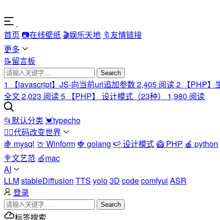
首页
📷在线壁纸
🎬娱乐天地
🔖友情链接
更多
📝留言板
Search
1
【javascript】JS-向当前url追加参数
2,405 阅读
2
【PHP】
全文
2,023 阅读
5
【PHP】 设计模式（23种）
1,980 阅读
📂默认分类
💓typecho
🏳️‍🌈代码改变世界
🍇 mysql
🍈 Winform
🍓 golang
🍉 设计模式
🥝 PHP
🍎 python
🍭文艺范
🍏mac
AI
LLM
stableDiffusion
TTS
yolo
3D
code
comfyui
ASR
登录
Search
标签搜索