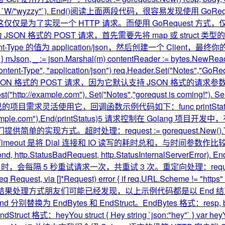
("If-None-Match", `W/"wyzzy"`). End()阅读上面两段代码
作，这仅仅是为了实现一个 HTTP 请求。而使用 GoRequest 
JSON 格式的 POST 请求，首先需要先将 map 或 struct 类型的数
ent-Type 的值为 application/json，然后创建一个 Cli
g", } mJson, _ := json.Marshal(m) contentReader := bytes.NewR
tent-Type", "application/json") req.Header.Set("Notes","GoReques
求参数为 JSON 格式的 POST 请求，因为它默认支持 JSON 格式
.Post("http://example.com"). Set("Notes","gorequst is coming!
活使用它，回调函数示例代码如下：func printStatus(resp goreques
).Get("http://example.com").End(printStatus)5 请
。超时处理：request := gorequest.New().Timeout(2*tim
的是，Timeout 是将 Dial 连接和 IO 读写的耗时总和，与时间参数作比较。重试请求：
* time.Second, http.StatusBadRequest, http.StatusInte
rverError 时，会每隔 5 秒重试请求一次，共重试 3 次。重定向处理：request := g
c(req Request, via []*Request) error { if req.URL.Scheme != "h
。6 返回结果处理方式朋友们可能已经发现，以上示例代码都是以 En
dBytes 和 EndStruct。EndBytes 格式：resp, bodyBy
ndStruct 格式：heyYou struct { Hey string `json:"hey"` } var heyY